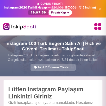
🔥 GÜNÜN FIRSATI:
Instagram 2020 Tarihli Hesap
—
220,00₺
187,00₺
(%15 indirim)
×
19:07:59
Fırsatı Kap →
Instagram 100 Türk Beğeni Satın Al | Hızlı ve
Güvenli Teslimat - TakipSaati
Instagram 100 Türk Beğeni paketini şimdi güvenle satın alın.
Gerçek kullanıcılar, hızlı teslimat ve 7/24 destek ile en kaliteli
sosyal medya hizmetini sunuyoruz.
Aktif 2 Ödeme Yöntemi
Lütfen Instagram Paylaşım
Linkinizi Giriniz
Gizli hesaplara işlem yapılamamaktadır. Hesabınız