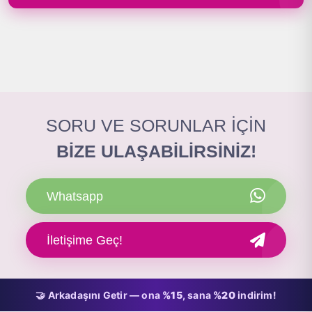
SORU VE SORUNLAR İÇİN
BİZE ULAŞABİLİRSİNİZ!
Whatsapp
İletişime Geç!
🤝 Arkadaşını Getir — ona
%15
, sana
%20
indirim!