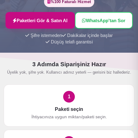
%100 Faturalı Hizmet
Paketleri Gör & Satın Al
WhatsApp'tan Sor
Şifre istemeden
Dakikalar içinde başlar
Düşüş telafi garantisi
3 Adımda Siparişiniz Hazır
Üyelik yok, şifre yok. Kullanıcı adınız yeterli — gerisini biz hallederiz.
1
Paketi seçin
İhtiyacınıza uygun miktarı/paketi seçin.