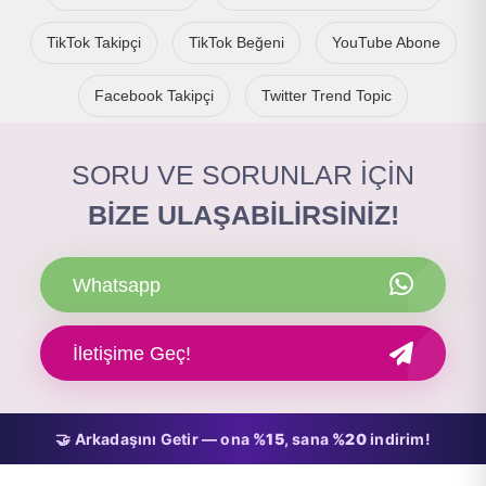
TikTok Takipçi
TikTok Beğeni
YouTube Abone
Facebook Takipçi
Twitter Trend Topic
SORU VE SORUNLAR İÇİN
BİZE ULAŞABİLİRSİNİZ!
Whatsapp
İletişime Geç!
🤝 Arkadaşını Getir — ona
%15
, sana
%20
indirim!