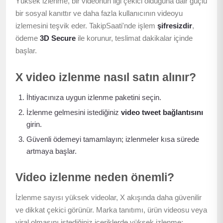
Yüksek izlenme, bir videonun ilgi çekici olduğuna dair güçlü
bir sosyal kanıttır ve daha fazla kullanıcının videoyu
izlemesini teşvik eder. TakipSaati'nde işlem
şifresizdir
,
ödeme
3D Secure
ile korunur, teslimat dakikalar içinde
başlar.
X video izlenme nasıl satın alınır?
İhtiyacınıza uygun izlenme paketini seçin.
İzlenme gelmesini istediğiniz
video tweet bağlantısını
girin.
Güvenli ödemeyi tamamlayın; izlenmeler kısa sürede
artmaya başlar.
Video izlenme neden önemli?
İzlenme sayısı yüksek videolar, X akışında daha güvenilir
ve dikkat çekici görünür. Marka tanıtımı, ürün videosu veya
viral olmasını istediğiniz içeriklerde yüksek izlenme;