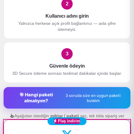
2
Kullanıcı adını girin
Yalnızca herkese açık profil bağlantınız — asla şifre
istemeyiz.
3
Güvenle ödeyin
3D Secure ödeme sonrası teslimat dakikalar içinde başlar.
🎯 Hangi paketi
3 soruda size en uygun paketi
almalıyım?
bulalım
Aşağıdan istediğin
miktar / paketi
seç, tek tıkla sipariş ver
Flaş indirim