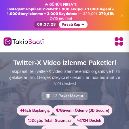
🔥 GÜNÜN FIRSATI:
Instagram Popülerlik Paketi: 1.000 Takipçi + 1.000 Beğeni +
1.000 Story İzlenme + 2.000 Kaydetme
—
329,00₺
279,65₺
×
(%15 indirim)
09:37:27
Fırsatı Kap →
Twitter-X Video İzlenme Paketleri
Takipsaati ile Twitter‑X video izlenmelerinizi organik ve hızlı
şekilde artırın. Gerçek izleyici etkileşimi, anında teslimat ve
7/24 destek!
12 Paket Mevcut
Hızlı Başlangıç
Güvenli Ödeme (3D Secure)
Düşüş Telafi Garantisi
7/24 Destek