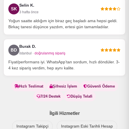
Selin K.
SK
3 hafta önce
Yoğun saatte aldığım için biraz geç başladı ama hepsi geldi.
Birkaç tanesi düşünce yazdım, ertesi gün tamamladılar.
Burak D.
BD
İstanbul ·
doğrulanmış sipariş
Fiyat/performans iyi. WhatsApp’tan sordum, hızlı döndüler. 3-
4 kez sipariş verdim, hep aynı kalite.
Hızlı Teslimat
Şifresiz İşlem
Güvenli Ödeme
7/24 Destek
Düşüş Telafi
İlgili Hizmetler
Instagram Takipçi
Instagram Eski Tarihli Hesap