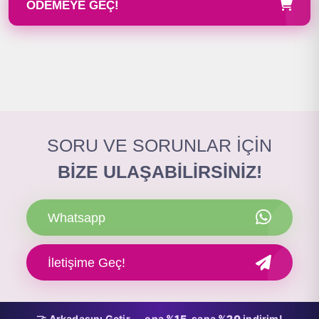
ÖDEMEYE GEÇ!
SORU VE SORUNLAR İÇİN
BİZE ULAŞABİLİRSİNİZ!
Whatsapp
İletişime Geç!
🤝 Arkadaşını Getir — ona
%15
, sana
%20
indirim!