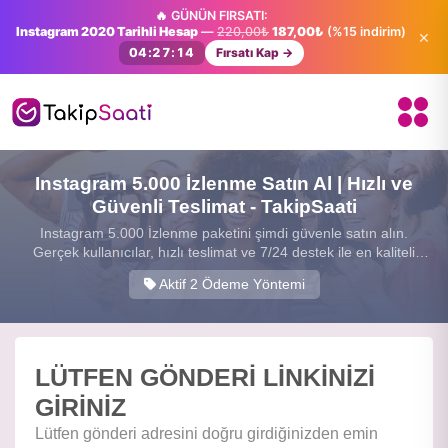
🔥 GÜNÜN FIRSATI:
Instagram 2020 Tarihli Hesap
—
220,00₺
187,00₺
(%15 indirim)
×
04:27:13
Fırsatı Kap →
Instagram 5.000 İzlenme Satın Al | Hızlı ve
Güvenli Teslimat - TakipSaati
Instagram 5.000 İzlenme paketini şimdi güvenle satın alın.
Gerçek kullanıcılar, hızlı teslimat ve 7/24 destek ile en kaliteli
sosyal medya hizmetini sunuyoruz.
Aktif 2 Ödeme Yöntemi
LÜTFEN GÖNDERİ LİNKİNİZİ
GİRİNİZ
Lütfen gönderi adresini doğru girdiğinizden emin