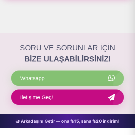
SORU VE SORUNLAR İÇİN
BİZE ULAŞABİLİRSİNİZ!
Whatsapp
İletişime Geç!
🤝 Arkadaşını Getir — ona
%15
, sana
%20
indirim!