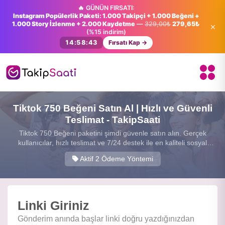
🔥 GÜNÜN FIRSATI:
Instagram Popülerlik Paketi: 1.000 Takipçi + 1.000 Beğeni +
1.000 Story İzlenme + 2.000 Kaydetme
—
329,00₺
279,65₺
×
(%15 indirim)
14:58:42
Fırsatı Kap →
Tiktok 750 Beğeni Satın Al | Hızlı ve Güvenli
Teslimat - TakipSaati
Tiktok 750 Beğeni paketini şimdi güvenle satın alın. Gerçek
kullanıcılar, hızlı teslimat ve 7/24 destek ile en kaliteli sosyal
medya hizmetini sunuyoruz.
Aktif 2 Ödeme Yöntemi
Linki Giriniz
Gönderim anında başlar linki doğru yazdığınızdan