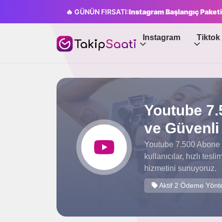
🔥 GÜNÜN FIRSATI:
Instagram Başlangıç Paketi
Instagram
Tiktok
Youtube 7.5
ve Güvenli 
Youtube 7.500 Abone p
kullanıcılar, hızlı tes
hizmetini sunuyoruz.
Aktif 2 Ödeme Yönt