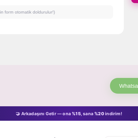
için form otomatik doldurulur!)
Whatsa
🤝 Arkadaşını Getir — ona
%15
, sana
%20
indirim!