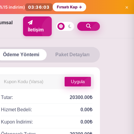
×
%15 indirim)
03:36:02
Fırsatı Kap →
umsal
İletişim
Ödeme Yöntemi
Paket Detayları
Uygula
Tutar:
20300.00₺
Hizmet Bedeli:
0.00₺
Kupon İndirimi:
0.00₺