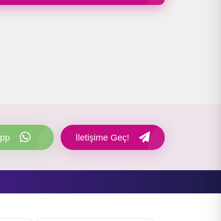
pp
İletişime Geç!