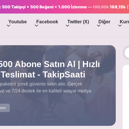
: 500 Takipçi + 500 Beğeni + 1.000 İzlenme
—
199,00₺
169,15₺
(
Youtube
Facebook
Twitter (X)
Diğer
Kur
00 Abone Satın Al | Hızlı
Teslimat - TakipSaati
aketini şimdi güvenle satın alın. Gerçek
limat ve 7/24 destek ile en kaliteli sosyal medya
emi