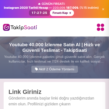
🔥 GÜNÜN FIRSATI:
Instagram 2020 Tarihli Hesap
—
220,00₺
187,00₺
(%15 indirim)
×
17:27:24
Fırsatı Kap →
Youtube 40.000 İzlenme Satın Al | Hızlı ve
Güvenli Teslimat - TakipSaati
Youtube 40.000 İzlenme paketini şimdi güvenle satın alın. Gerçek
kullanıcılar, hızlı teslimat ve 7/24 destek ile en kaliteli sosyal
medya hizmetini sunuyoruz.
Aktif 2 Ödeme Yöntemi
Link Giriniz
Gönderim anında başlar linki doğru yazdığınızdan
emin olun. Profilinizi gizliden çıkarın