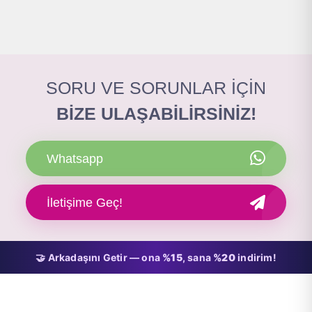
SORU VE SORUNLAR İÇİN
BİZE ULAŞABİLİRSİNİZ!
Whatsapp
İletişime Geç!
🤝 Arkadaşını Getir — ona
%15
, sana
%20
indirim!