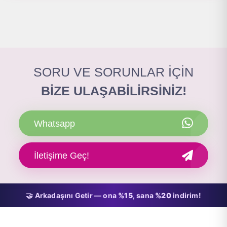
SORU VE SORUNLAR İÇİN
BİZE ULAŞABİLİRSİNİZ!
Whatsapp
İletişime Geç!
🤝 Arkadaşını Getir — ona
%15
, sana
%20
indirim!