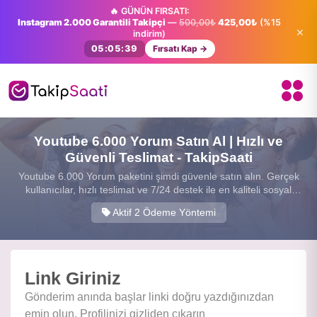
🔥 GÜNÜN FIRSATI:
Instagram 2.000 Garantili Takipçi
—
500,00₺
425,00₺
(%15
×
indirim)
05:05:38
Fırsatı Kap →
Youtube 6.000 Yorum Satın Al | Hızlı ve
Güvenli Teslimat - TakipSaati
Youtube 6.000 Yorum paketini şimdi güvenle satın alın. Gerçek
kullanıcılar, hızlı teslimat ve 7/24 destek ile en kaliteli sosyal
medya hizmetini sunuyoruz.
Aktif 2 Ödeme Yöntemi
Link Giriniz
Gönderim anında başlar linki doğru yazdığınızdan
emin olun. Profilinizi gizliden çıkarın