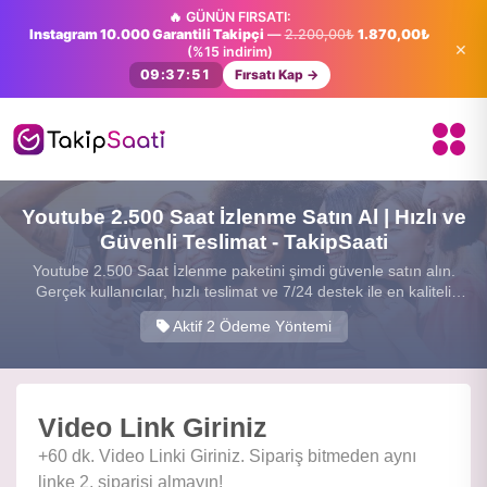
🔥 GÜNÜN FIRSATI:
Instagram 10.000 Garantili Takipçi
—
2.200,00₺
1.870,00₺
×
(%15 indirim)
09:37:50
Fırsatı Kap →
Youtube 2.500 Saat İzlenme Satın Al | Hızlı ve
Güvenli Teslimat - TakipSaati
Youtube 2.500 Saat İzlenme paketini şimdi güvenle satın alın.
Gerçek kullanıcılar, hızlı teslimat ve 7/24 destek ile en kaliteli
sosyal medya hizmetini sunuyoruz.
Aktif 2 Ödeme Yöntemi
Video Link Giriniz
+60 dk. Video Linki Giriniz. Sipariş bitmeden aynı
linke 2. siparişi almayın!