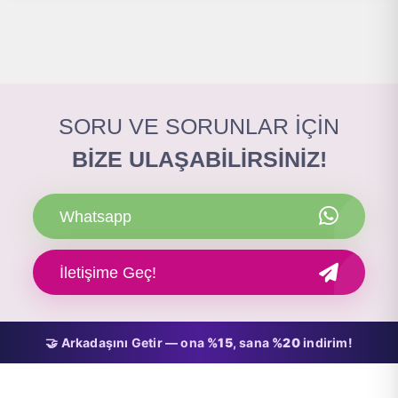
SORU VE SORUNLAR İÇİN
BİZE ULAŞABİLİRSİNİZ!
Whatsapp
İletişime Geç!
🤝 Arkadaşını Getir — ona
%15
, sana
%20
indirim!