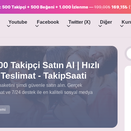
: 500 Takipçi + 500 Beğeni + 1.000 İzlenme
—
199,00₺
169,15₺
(
Youtube
Facebook
Twitter (X)
Diğer
Kur
0 Takipçi Satın Al | Hızlı
Teslimat - TakipSaati
paketini şimdi güvenle satın alın. Gerçek
limat ve 7/24 destek ile en kaliteli sosyal medya
emi