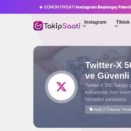
🔥 GÜNÜN FIRSATI:
Instagram Başlangıç Paketi
Instagram
Tiktok
Twitter-X 50
ve Güvenli 
Twitter-X 500 Takipçi 
kullanıcılar, hızlı tes
hizmetini sunuyoruz.
Aktif 2 Ödeme Yönt