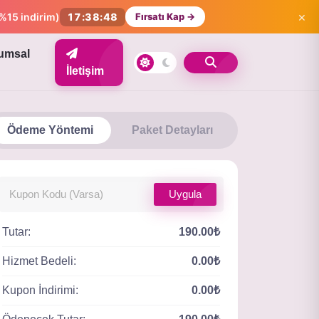
×
%15 indirim)
17:38:48
Fırsatı Kap →
umsal
İletişim
Ödeme Yöntemi
Paket Detayları
Uygula
Tutar:
190.00₺
Hizmet Bedeli:
0.00₺
Kupon İndirimi:
0.00₺