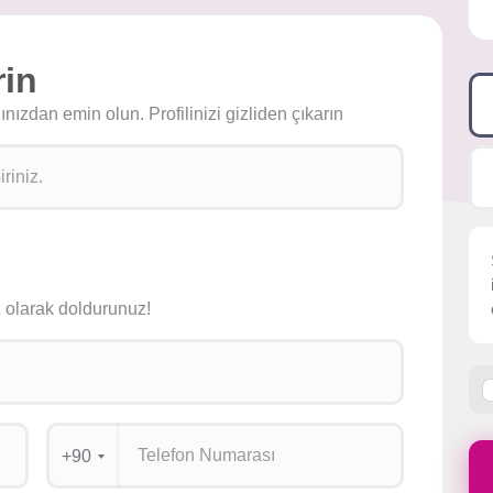
rin
ızdan emin olun. Profilinizi gizliden çıkarın
siz olarak doldurunuz!
+90