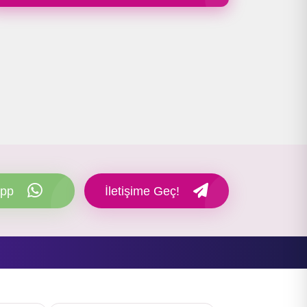
pp
İletişime Geç!