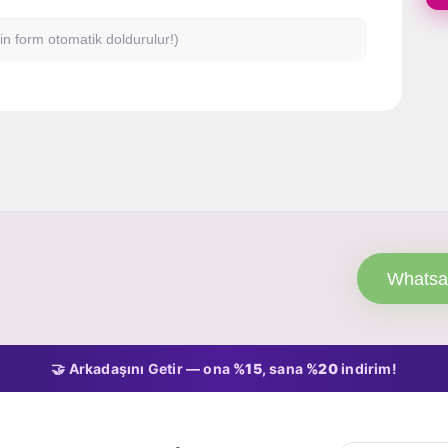
için form otomatik doldurulur!)
Whatsa
🤝 Arkadaşını Getir — ona
%15
, sana
%20
indirim!