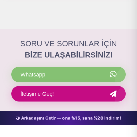
SORU VE SORUNLAR İÇİN
BİZE ULAŞABİLİRSİNİZ!
Whatsapp
İletişime Geç!
🤝 Arkadaşını Getir — ona
%15
, sana
%20
indirim!