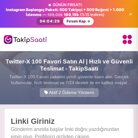
🔥 GÜNÜN FIRSATI:
Instagram Başlangıç Paketi: 500 Takipçi + 500 Beğeni + 1.000
×
İzlenme
—
199,00₺
169,15₺
(%15 indirim)
04:04:28
Fırsatı Kap →
Twitter-X 100 Favori Satın Al | Hızlı ve Güvenli
Teslimat - TakipSaati
Twitter-X 100 Favori paketini şimdi güvenle satın alın. Gerçek
kullanıcılar, hızlı teslimat ve 7/24 destek ile en kaliteli sosyal
medya hizmetini sunuyoruz.
Aktif 2 Ödeme Yöntemi
Linki Giriniz
Gönderim anında başlar linki doğru yazdığınızdan
emin olun. Profilinizi gizliden çıkarın