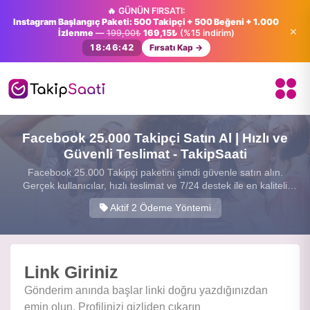
🔥 GÜNÜN FIRSATI:
Instagram Başlangıç Paketi: 500 Takipçi + 500 Beğeni + 1.000
×
İzlenme
—
199,00₺
169,15₺
(%15 indirim)
18:46:42
Fırsatı Kap →
Facebook 25.000 Takipçi Satın Al | Hızlı ve
Güvenli Teslimat - TakipSaati
Facebook 25.000 Takipçi paketini şimdi güvenle satın alın.
Gerçek kullanıcılar, hızlı teslimat ve 7/24 destek ile en kaliteli
sosyal medya hizmetini sunuyoruz.
Aktif 2 Ödeme Yöntemi
Link Giriniz
Gönderim anında başlar linki doğru yazdığınızdan
emin olun. Profilinizi gizliden çıkarın