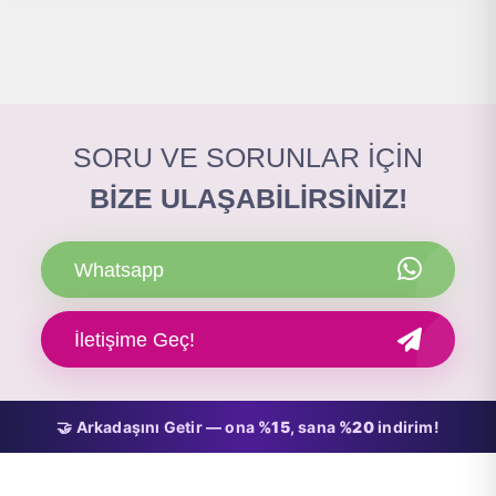
SORU VE SORUNLAR İÇİN
BİZE ULAŞABİLİRSİNİZ!
Whatsapp
İletişime Geç!
🤝 Arkadaşını Getir — ona
%15
, sana
%20
indirim!