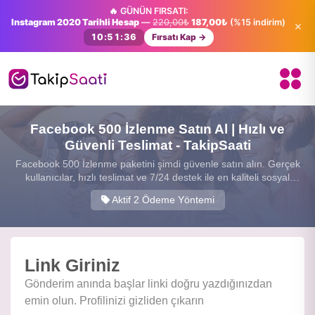
🔥 GÜNÜN FIRSATI:
Instagram 2020 Tarihli Hesap
—
220,00₺
187,00₺
(%15 indirim)
×
10:51:35
Fırsatı Kap →
Facebook 500 İzlenme Satın Al | Hızlı ve
Güvenli Teslimat - TakipSaati
Facebook 500 İzlenme paketini şimdi güvenle satın alın. Gerçek
kullanıcılar, hızlı teslimat ve 7/24 destek ile en kaliteli sosyal
medya hizmetini sunuyoruz.
Aktif 2 Ödeme Yöntemi
Link Giriniz
Gönderim anında başlar linki doğru yazdığınızdan
emin olun. Profilinizi gizliden çıkarın