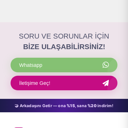
SORU VE SORUNLAR İÇİN
BİZE ULAŞABİLİRSİNİZ!
Whatsapp
İletişime Geç!
🤝 Arkadaşını Getir — ona
%15
, sana
%20
indirim!