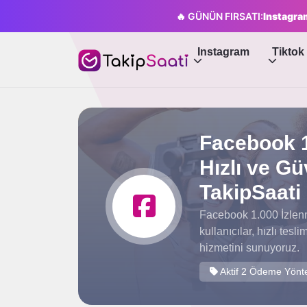
🔥 GÜNÜN FIRSATI:
Instagram
Instagram
Tiktok
Facebook 1
Hızlı ve Gü
TakipSaati
Facebook 1.000 İzlenm
kullanıcılar, hızlı tes
hizmetini sunuyoruz.
Aktif 2 Ödeme Yönt