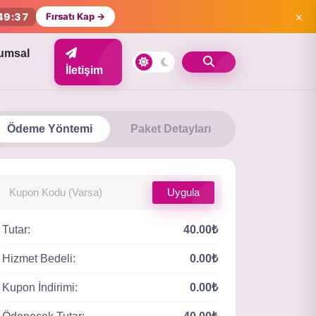
×
49:36
Fırsatı Kap →
umsal
İletişim
Ödeme Yöntemi
Paket Detayları
Uygula
Tutar:
40.00₺
Hizmet Bedeli:
0.00₺
Kupon İndirimi:
0.00₺