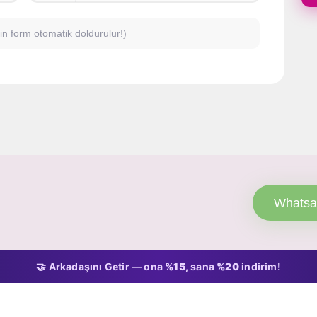
için form otomatik doldurulur!)
Whatsa
🤝 Arkadaşını Getir — ona
%15
, sana
%20
indirim!