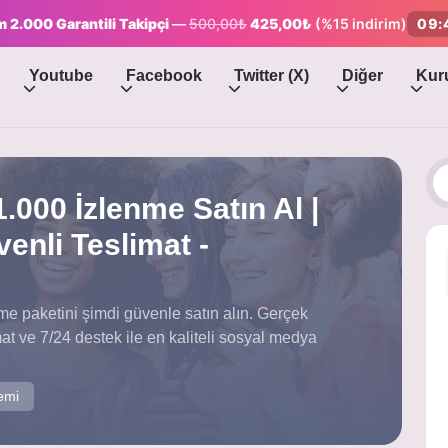
 2.000 Garantili Takipçi
—
500,00₺
425,00₺
(%15 indirim)
09:
Youtube
Facebook
Twitter (X)
Diğer
Kur
.000 İzlenme Satın Al |
venli Teslimat -
e paketini şimdi güvenle satın alın. Gerçek
limat ve 7/24 destek ile en kaliteli sosyal medya
emi