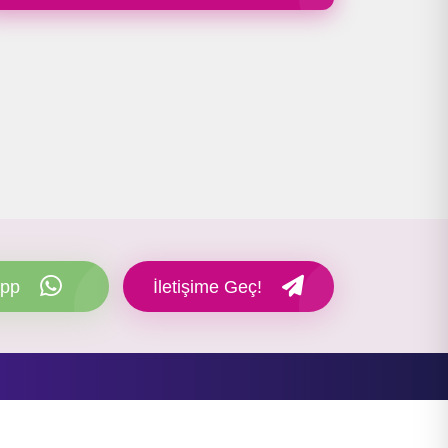
pp
İletişime Geç!