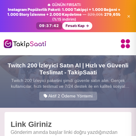
🔥 GÜNÜN FIRSATI:
Instagram Popülerlik Paketi: 1.000 Takipçi + 1.000 Beğeni +
1.000 Story İzlenme + 2.000 Kaydetme
—
329,00₺
279,65₺
×
(%15 indirim)
09:37:41
Fırsatı Kap →
Twitch 200 İzleyici Satın Al | Hızlı ve Güvenli
Teslimat - TakipSaati
Twitch 200 İzleyici paketini şimdi güvenle satın alın. Gerçek
kullanıcılar, hızlı teslimat ve 7/24 destek ile en kaliteli sosyal
medya hizmetini sunuyoruz.
Aktif 2 Ödeme Yöntemi
Link Giriniz
Gönderim anında başlar linki doğru yazdığınızdan