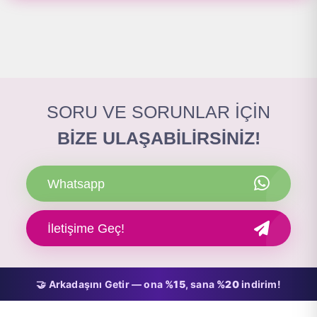
SORU VE SORUNLAR İÇİN
BİZE ULAŞABİLİRSİNİZ!
Whatsapp
İletişime Geç!
🤝 Arkadaşını Getir — ona
%15
, sana
%20
indirim!