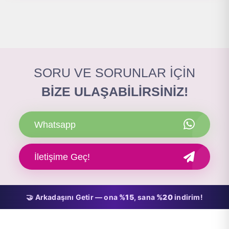
SORU VE SORUNLAR İÇİN
BİZE ULAŞABİLİRSİNİZ!
Whatsapp
İletişime Geç!
🤝 Arkadaşını Getir — ona
%15
, sana
%20
indirim!