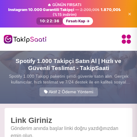
🔥 GÜNÜN FIRSATI:
Instagram 10.000 Garantili Takipçi
—
2.200,00₺
1.870,00₺
×
(%15 indirim)
10:22:36
Fırsatı Kap →
Spotify 1.000 Takipçi Satın Al | Hızlı ve
Güvenli Teslimat - TakipSaati
Spotify 1.000 Takipçi paketini şimdi güvenle satın alın. Gerçek
kullanıcılar, hızlı teslimat ve 7/24 destek ile en kaliteli sosyal
medya hizmetini sunuyoruz.
Aktif 2 Ödeme Yöntemi
Link Giriniz
Gönderim anında başlar linki doğru yazdığınızdan
emin olun.