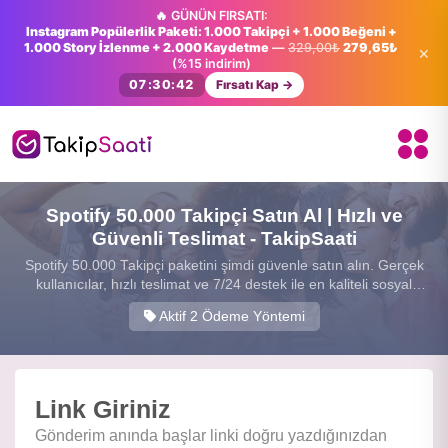
🔥 GÜNÜN FIRSATI:
Instagram Popülerlik Paketi: 1.000 Takipçi + 1.000 Beğeni +
1.000 Story İzlenme + 2.000 Kaydetme
—
329,00₺
279,65₺
×
(%15 indirim)
07:30:41
Fırsatı Kap →
Spotify 50.000 Takipçi Satın Al | Hızlı ve
Güvenli Teslimat - TakipSaati
Spotify 50.000 Takipçi paketini şimdi güvenle satın alın. Gerçek
kullanıcılar, hızlı teslimat ve 7/24 destek ile en kaliteli sosyal
medya hizmetini sunuyoruz.
Aktif 2 Ödeme Yöntemi
Link Giriniz
Gönderim anında başlar linki doğru yazdığınızdan