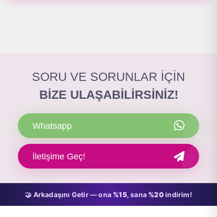
SORU VE SORUNLAR İÇİN
BİZE ULAŞABİLİRSİNİZ!
Whatsapp
İletişime Geç!
🤝 Arkadaşını Getir — ona
%15
, sana
%20
indirim!