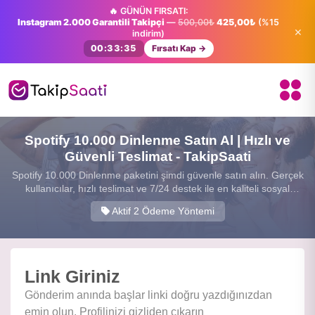
🔥 GÜNÜN FIRSATI:
Instagram 2.000 Garantili Takipçi
—
500,00₺
425,00₺
(%15
×
indirim)
00:33:34
Fırsatı Kap →
Spotify 10.000 Dinlenme Satın Al | Hızlı ve
Güvenli Teslimat - TakipSaati
Spotify 10.000 Dinlenme paketini şimdi güvenle satın alın. Gerçek
kullanıcılar, hızlı teslimat ve 7/24 destek ile en kaliteli sosyal
medya hizmetini sunuyoruz.
Aktif 2 Ödeme Yöntemi
Link Giriniz
Gönderim anında başlar linki doğru yazdığınızdan
emin olun. Profilinizi gizliden çıkarın