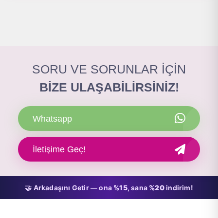
SORU VE SORUNLAR İÇİN
BİZE ULAŞABİLİRSİNİZ!
Whatsapp
İletişime Geç!
🤝 Arkadaşını Getir — ona
%15
, sana
%20
indirim!