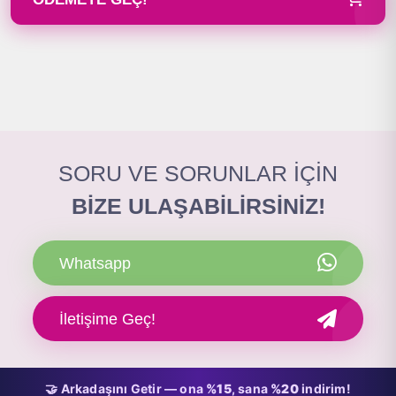
SORU VE SORUNLAR İÇİN
BİZE ULAŞABİLİRSİNİZ!
Whatsapp
İletişime Geç!
🤝 Arkadaşını Getir — ona
%15
, sana
%20
indirim!