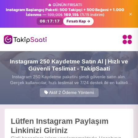
🔥 GÜNÜN FIRSATI:
Instagram Başlangıç Paketi: 500 Takipçi + 500 Beğeni + 1.000
×
İzlenme
—
199,00₺
169,15₺
(%15 indirim)
06:17:16
Fırsatı Kap →
Instagram 250 Kaydetme Satın Al | Hızlı ve
Güvenli Teslimat - TakipSaati
Instagram 250 Kaydetme paketini şimdi güvenle satın alın.
Gerçek kullanıcılar, hızlı teslimat ve 7/24 destek ile en kaliteli
sosyal medya hizmetini sunuyoruz.
Aktif 2 Ödeme Yöntemi
Lütfen Instagram Paylaşım
Linkinizi Giriniz