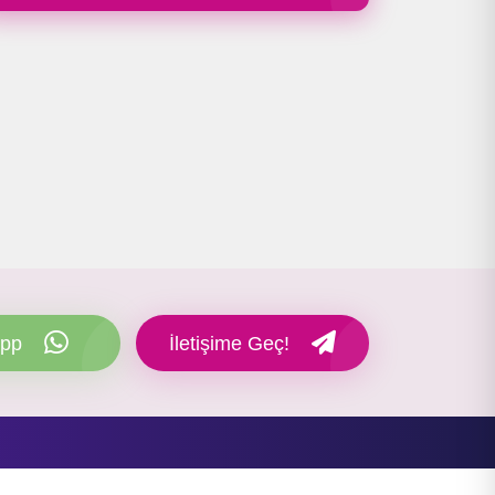
pp
İletişime Geç!