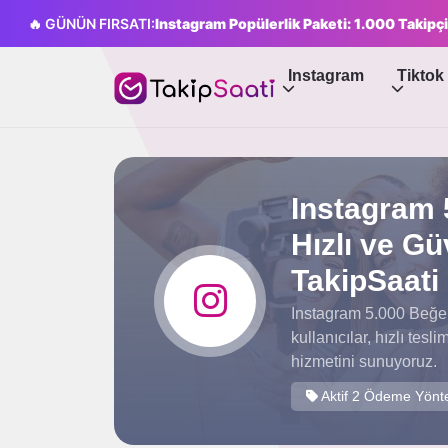
🔥 GÜNÜN FIRSATI:
Instagram Popülerlik Paketi: 1.000 Takip
Instagram
Tiktok
Instagram 5
Hızlı ve Gü
TakipSaati
Instagram 5.000 Beğen
kullanıcılar, hızlı tes
hizmetini sunuyoruz.
Aktif 2 Ödeme Yönt