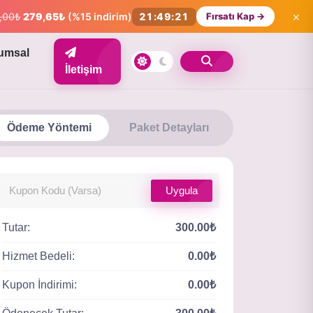
×
,00₺
279,65₺
(%15 indirim)
21:49:20
Fırsatı Kap →
umsal
İletişim
Ödeme Yöntemi
Paket Detayları
Uygula
Tutar:
300.00₺
Hizmet Bedeli:
0.00₺
Kupon İndirimi:
0.00₺