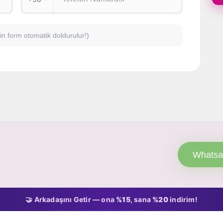
için form otomatik doldurulur!)
Whatsa
🤝 Arkadaşını Getir — ona
%15
, sana
%20
indirim!