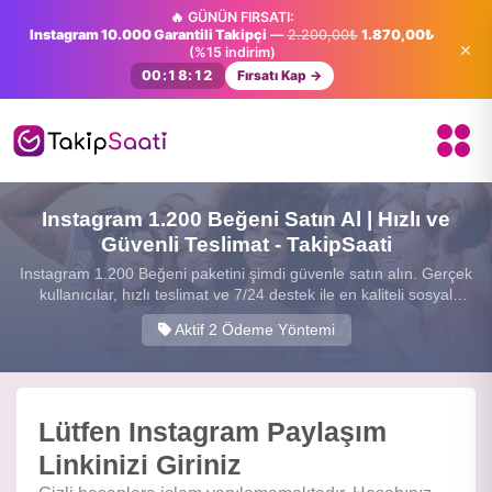
🔥 GÜNÜN FIRSATI:
Instagram 10.000 Garantili Takipçi
—
2.200,00₺
1.870,00₺
×
(%15 indirim)
00:18:11
Fırsatı Kap →
Instagram 1.200 Beğeni Satın Al | Hızlı ve
Güvenli Teslimat - TakipSaati
Instagram 1.200 Beğeni paketini şimdi güvenle satın alın. Gerçek
kullanıcılar, hızlı teslimat ve 7/24 destek ile en kaliteli sosyal
medya hizmetini sunuyoruz.
Aktif 2 Ödeme Yöntemi
Lütfen Instagram Paylaşım
Linkinizi Giriniz