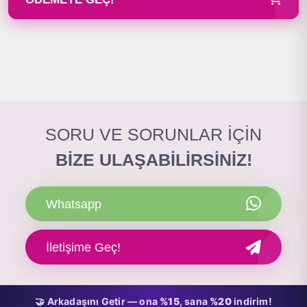
SORU VE SORUNLAR İÇİN
BİZE ULAŞABİLİRSİNİZ!
Whatsapp
İletişime Geç!
🤝 Arkadaşını Getir — ona
%15
, sana
%20
indirim!