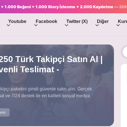
çi + 1.000 Beğeni + 1.000 Story İzlenme + 2.000 Kaydetme
—
329
Youtube
Facebook
Twitter (X)
Diğer
Kur
50 Türk Takipçi Satın Al |
venli Teslimat -
ipçi paketini şimdi güvenle satın alın. Gerçek
limat ve 7/24 destek ile en kaliteli sosyal medya
emi