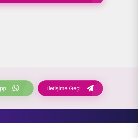
pp
İletişime Geç!