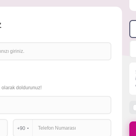
z
siz olarak doldurunuz!
+90