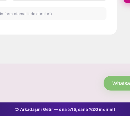
için form otomatik doldurulur!)
Whatsa
🤝 Arkadaşını Getir — ona
%15
, sana
%20
indirim!