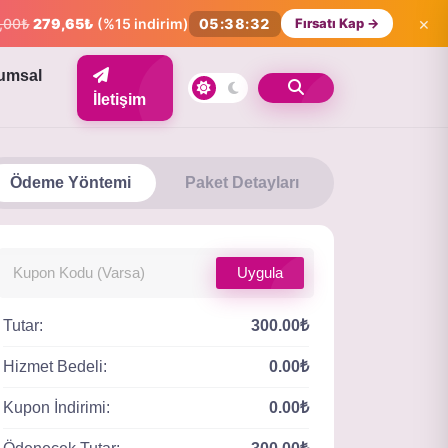
×
,00₺
279,65₺
(%15 indirim)
05:38:31
Fırsatı Kap →
umsal
İletişim
Ödeme Yöntemi
Paket Detayları
Uygula
Tutar:
300.00₺
Hizmet Bedeli:
0.00₺
Kupon İndirimi:
0.00₺