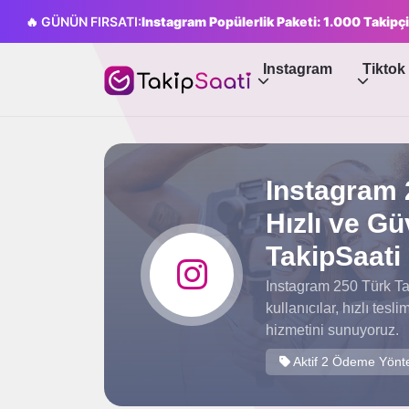
🔥 GÜNÜN FIRSATI:
Instagram Popülerlik Paketi: 1.000 Takip
Instagram
Tiktok
Instagram 2
Hızlı ve Gü
TakipSaati
Instagram 250 Türk Tak
kullanıcılar, hızlı tes
hizmetini sunuyoruz.
Aktif 2 Ödeme Yönt