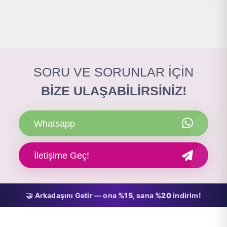
SORU VE SORUNLAR İÇİN
BİZE ULAŞABİLİRSİNİZ!
Whatsapp
İletişime Geç!
🤝 Arkadaşını Getir — ona
%15
, sana
%20
indirim!