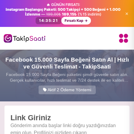
🔥 GÜNÜN FIRSATI:
Instagram Başlangıç Paketi: 500 Takipçi + 500 Beğeni + 1.000
×
İzlenme
—
199,00₺
169,15₺
(%15 indirim)
14:35:20
Fırsatı Kap →
Facebook 15.000 Sayfa Beğeni Satın Al | Hızlı
ve Güvenli Teslimat - TakipSaati
Facebook 15.000 Sayfa Beğeni paketini şimdi güvenle satın alın.
Gerçek kullanıcılar, hızlı teslimat ve 7/24 destek ile en kaliteli
sosyal medya hizmetini sunuyoruz.
Aktif 2 Ödeme Yöntemi
Link Giriniz
Gönderim anında başlar linki doğru yazdığınızdan
emin olun. Profilinizi gizliden çıkarın