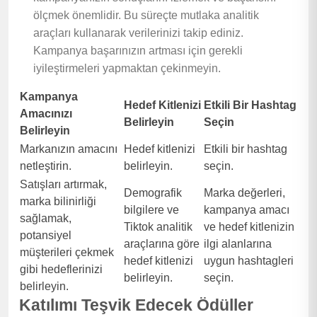
ölçmek önemlidir. Bu süreçte mutlaka analitik
araçları kullanarak verilerinizi takip ediniz.
Kampanya başarınızın artması için gerekli
iyileştirmeleri yapmaktan çekinmeyin.
Kampanya
Hedef Kitlenizi
Etkili Bir Hashtag
Amacınızı
Belirleyin
Seçin
Belirleyin
Markanızın amacını
Hedef kitlenizi
Etkili bir hashtag
netleştirin.
belirleyin.
seçin.
Satışları artırmak,
Demografik
Marka değerleri,
marka bilinirliği
bilgilere ve
kampanya amacı
sağlamak,
Tiktok analitik
ve hedef kitlenizin
potansiyel
araçlarına göre
ilgi alanlarına
müşterileri çekmek
hedef kitlenizi
uygun hashtagleri
gibi hedeflerinizi
belirleyin.
seçin.
belirleyin.
Katılımı Teşvik Edecek Ödüller