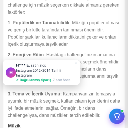
challenge için müzik seçerken dikkate almanız gereken
faktörler:
1. Popülerlik ve Tanınabilirlik:
Müziğin popüler olması
ve geniş bir kitle tarafından tanınması önemlidir.
Popüler şarkılar, kullanıcıların dikkatini çeker ve onları
içerik oluşturmaya teşvik eder.
2. Enerji ve Ritim:
Hashtag challenge'ınızın amacına
uygun bir enerji ve ritim içeren müzik seçmek önemlidir.
×
H*** E.
satın aldı:
Eğlenceli ve hareketli şarkılar, kullanıcıların dans
Instagram 2012-2014 Tarihli
H
Instagram
etmelerini veya hareketli içerikler oluşturmalarını teşvik
✔ Doğrulanmış sipariş
· 7 saat önce
edebilir.
3. Tema ve İçerik Uyumu:
Kampanyanızın temasıyla
uyumlu bir müzik seçmek, kullanıcıların içeriklerini daha
iyi ifade etmelerini sağlar. Örneğin, bir dans
challenge'ıysa, dans müzikleri tercih edilebilir.
Müzik