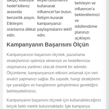
takipçi kitlesiyle
keşfet bölümlerini
belirleyin ve
hedef kitleniz
kullanarak
influencer'a
arasında
influencer'ları bulun.
beklentilerinizi
benzerlik arayın.
İletişim kurarak
ve
Etkileşim
kampanyanızı
ödüllendirme
oranlarına dikkat
paylaşmalarını teklif
planınızı
edin.
edin.
açıklayın.
Kampanyanın Başarısını Ölçün
Kampanyanızın başarısını ölçmek, pazarlama
stratejilerinizi optimize etmenize ve hedeflerinize
ulaşmanıza yardımcı olacak önemli bir adımdır.
Ölçümleme, kampanyanızın etkisini anlamak için veri
analizi yapmanızı sağlar. Bu sayede, hangi stratejilerin
işe yaradığını ve hangilerinin geliştirilmesi gerektiğini
belirleyebilirsiniz.
Kampanyanın başarısını ölçmek için kullanabileceğiniz
birçok farklı metrik bulunmaktadır. İşte kampanya