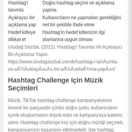
Hashtag'i
Doğru hashtag seçimi ve açıklama
tanımla
yapma
Açıklayıcı bir
Kullanıcıların ne yapmaları gerektiğini
açıklama yap
net bir şekilde ifade etme
Hedef kitleye
Hashtag'in hedef kitlenizin ilgi
dikkat et
alanlarına uygun olması
Uludağ Sözlük. (2021). Hashtag'i Tanımla Ve Açıklayıcı
Bir Açıklama Yapın.
https://www.uludagsozluk.com/k/hashtag-i-tanÄ±mla-
ve-aÂ¾Ä±klayÄ±cÄ±-bir-aÂ¾Ä±klaÂ¾ma-yapÄ±n/
Hashtag Challenge Için Müzik
Seçimleri
Müzik, TikTok hashtag challenge kampanyalarının
önemli bir parçasıdır çünkü doğru şarkı, kullanıcıların
içerik oluşturmasını teşvik eder ve kampanyaya katılımı
artırır. Hashtag challenge'ınız için doğru müziği seçmek,
kampanyanızın başarısını etkileyebilir. İşte hashtag