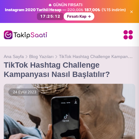
🔥 GÜNÜN FIRSATI:
Instagram 2020 Tarihli Hesap
—
220,00₺
187,00₺
(%15 indirim)
×
17:25:11
Fırsatı Kap →
TikTok Hashtag Challenge Kampanyası Nasıl Başlatılır?
Ana Sayfa
Blog Yazıları
TikTok Hashtag Challenge
Kampanyası Nasıl Başlatılır?
24 Eylül 2023