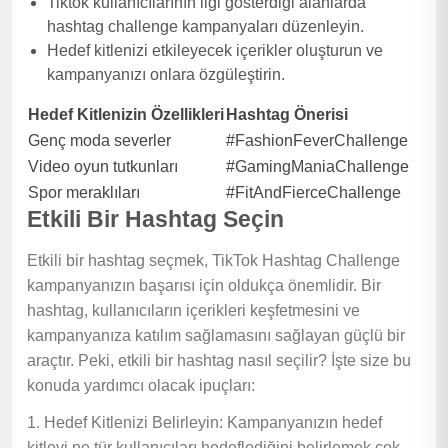
Tiktok kullanıcılarının ilgi gösterdiği alanlarda
hashtag challenge kampanyaları düzenleyin.
Hedef kitlenizi etkileyecek içerikler oluşturun ve
kampanyanızı onlara özgüleştirin.
Hedef Kitlenizin Özellikleri
Hashtag Önerisi
Genç moda severler
#FashionFeverChallenge
Video oyun tutkunları
#GamingManiaChallenge
Spor meraklıları
#FitAndFierceChallenge
Etkili Bir Hashtag Seçin
Etkili bir hashtag seçmek, TikTok Hashtag Challenge
kampanyanızın başarısı için oldukça önemlidir. Bir
hashtag, kullanıcıların içerikleri keşfetmesini ve
kampanyanıza katılım sağlamasını sağlayan güçlü bir
araçtır. Peki, etkili bir hashtag nasıl seçilir? İşte size bu
konuda yardımcı olacak ipuçları:
1. Hedef Kitlenizi Belirleyin: Kampanyanızın hedef
kitleyi ne tür kullanıcıları hedeflediğini belirlemek çok